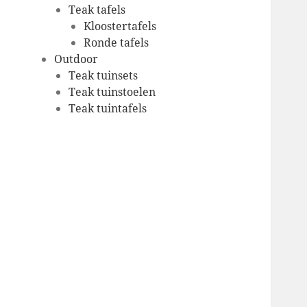
Teak tafels
Kloostertafels
Ronde tafels
Outdoor
Teak tuinsets
Teak tuinstoelen
Teak tuintafels