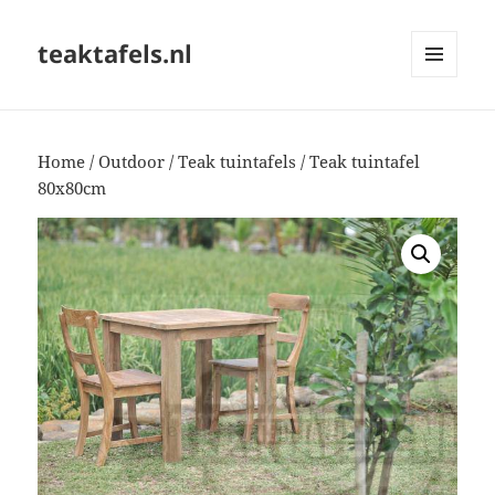
teaktafels.nl
MENU
EN
WIDGETS
Home
/
Outdoor
/
Teak tuintafels
/ Teak tuintafel
80x80cm