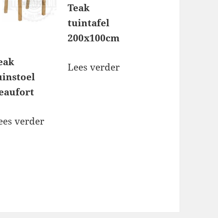
Teak
tuintafel
200x100cm
eak
Lees verder
uinstoel
eaufort
ees verder