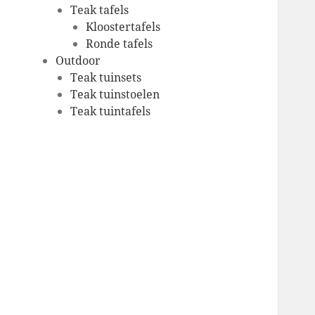
Teak tafels
Kloostertafels
Ronde tafels
Outdoor
Teak tuinsets
Teak tuinstoelen
Teak tuintafels