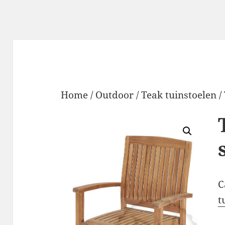
Home
/
Outdoor
/
Teak tuinstoelen
/
C
t