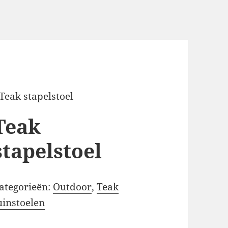
 Teak stapelstoel
Teak
stapelstoel
ategorieën:
Outdoor
,
Teak
uinstoelen