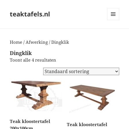
teaktafels.nl
MENU
EN
WIDGETS
Home
/
Afwerking
/ Dingklik
Dingklik
Toont alle 4 resultaten
Teak kloostertafel
Teak kloostertafel
200x100cm