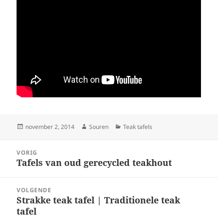
Geplaatst
Auteur
Categorieën
november 2, 2014
Souren
Teak tafels
op
Bericht
VORIG
navigatie
Tafels van oud gerecycled teakhout
Vorig
bericht:
VOLGENDE
Strakke teak tafel | Traditionele teak
Volgend
tafel
bericht: