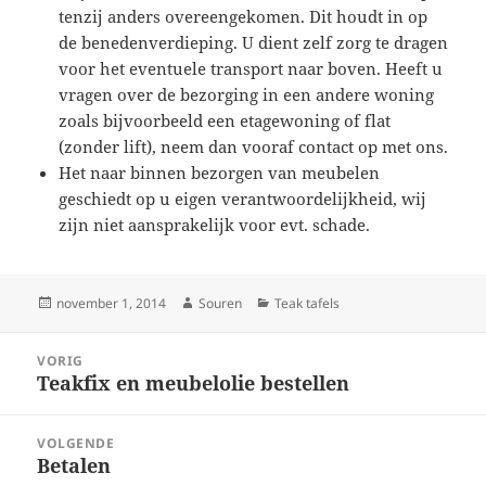
tenzij anders overeengekomen. Dit houdt in op
de benedenverdieping. U dient zelf zorg te dragen
voor het eventuele transport naar boven. Heeft u
vragen over de bezorging in een andere woning
zoals bijvoorbeeld een etagewoning of flat
(zonder lift), neem dan vooraf contact op met ons.
Het naar binnen bezorgen van meubelen
geschiedt op u eigen verantwoordelijkheid, wij
zijn niet aansprakelijk voor evt. schade.
Geplaatst
Auteur
Categorieën
november 1, 2014
Souren
Teak tafels
op
Bericht
VORIG
navigatie
Teakfix en meubelolie bestellen
Vorig
bericht:
VOLGENDE
Betalen
Volgend